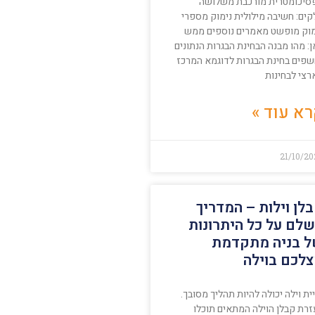
סיכומטרית מורכבת משלושה
קים: חשיבה מילולית נימוק מספרי
מוק מופשט מאמרים נוספים ממש
: מהו מבנה הבחינת הבגרות הנתונים
שפים בחינת הבגרות לדוגמא המרכז
רצי לבחינות
א עוד »
21/10/2
לן וילות – המדריך
לם על כל היתרונות
 בניה מתקדמת
לכם בוילה
ית וילה יכולה להיות תהליך מסובך.
זרת קבלן הוילה המתאים תוכלו