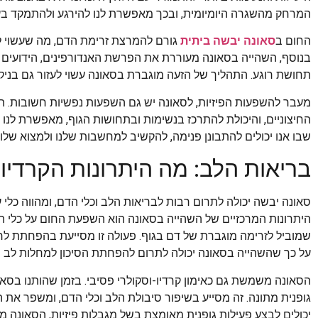
המרחק מהשגרה היומיומית, ובכך מאפשרת לנו להירגע ולהתמקד בע
החום ב
סאונה יבשה ביתית
גורם להמרצת זרימת הדם, מה שעשוי 
בנוסף, השהייה בסאונה מעוררת את הפרשת האנדורפינים, הידועים 
תחושת רוגע. התהליך של הזעה מוגברת בסאונה עשוי לעזור גם בניקו
מעבר להשפעות הפיזיות, לסאונה יש גם השפעות נפשיות חשובות. 
החיצוניים, והיכולת להתרכז בנשימות ובתחושות הגוף, מאפשרת לנו לה
שבו אנו יכולים להתבונן פנימה, להקשיב למחשבות שלנו ולמצוא שלוו
בריאות הלב: מה היתרונות הקרדיו
סאונה יבשה יכולה לתרום רבות לבריאות הלב וכלי הדם, ומהווה כלי
היתרונות המרכזיים של השהייה בסאונה הוא השפעת החום על כלי ה
שמוביל לזרימה מוגברת של דם בגוף. פעולה זו מסייעת בהפחתת ל
על כך שהשהייה בסאונה יכולה לתרום להפחתת הסיכון למחלות לב וכל
הסאונה משמשת גם כאימון קרדיו-וסקולרי פסיבי. בזמן שהותנו בסאו
גופנית מתונה. זה מסייע בשיפור סיבולת הלב וכלי הדם, ומשפר את 
יכולים לבצע פעילות גופנית מאומצת בשל מגבלות פיזיות, הסאונה מ