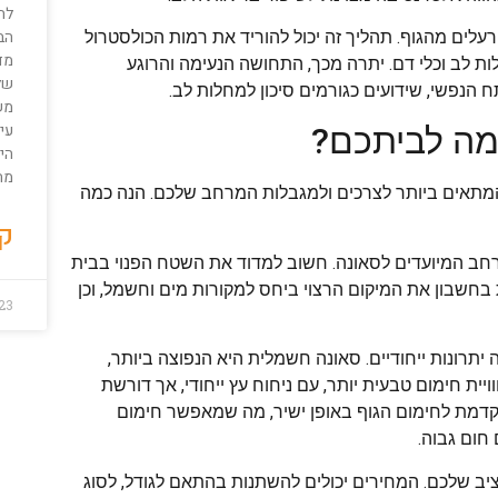
להב
הב
עלים מהגוף. תהליך זה יכול להוריד את רמות הכולסטרול
מד
 לב וכלי דם. יתרה מכך, התחושה הנעימה והרוגע
של
נפשי, שידועים כגורמים סיכון למחלות לב.
משי
עי
ימה לביתכם?
הית
מת
המתאים ביותר לצרכים ולמגבלות המרחב שלכם. הנה כמה
קר
רחב המיועדים לסאונה. חשוב למדוד את השטח הפנוי בבית
בחשבון את המיקום הרצוי ביחס למקורות מים וחשמל, וכן
23
יתרונות ייחודיים. סאונה חשמלית היא הנפוצה ביותר,
ת חימום טבעית יותר, עם ניחוח עץ ייחודי, אך דורשת
קדמת לחימום הגוף באופן ישיר, מה שמאפשר חימום
חום גבוה.
יב שלכם. המחירים יכולים להשתנות בהתאם לגודל, לסוג