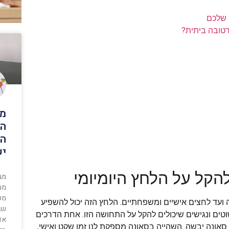
 שלכם
רטובה ביתית?
מה
הע
יש
הקל על הלחץ היומיומי
מב
ממ
מש
עד לחצים אישיים ומשפחתיים. הלחץ הזה יכול להשפיע
שב
טים ונגישים שיכולים להקל על התחושה הזו. אחת הדרכים
אד
סאונה יבשה. השהייה בסאונה מספקת לנו זמן שקט ואישי,