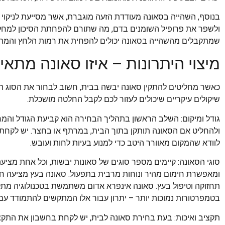
בנוסף, השהייה בסאונה מעודדת הזעה מוגברת, אשר מסייעת לניקוי ר
ולשפר את פרופיל השומנים בדם, מה שתורם להפחתת הסיכון למחלות
שמתקבלים מהשהייה בסאונה יכולים להפחית את רמות הלחץ והמתח ה
מיצוי היתרונות – איזו סאונה מתא
כאשר מחליטים להתקין סאונה יבשה בבית, חשוב לבחור את הסוג 
שיקולים עיקריים שיכולים לעזור לכם לקבל החלטה מושכלת.
גודל ומיקום: השלב הראשון בתהליך הבחירה הוא קביעת הגודל והמ
ולהחליט אם הסאונה תותקן בתוך הבית, במרתף או בחצר. יש לקחת 
לוודא שהמקום מאוורר היטב כדי למנוע בעיות לחות ועובש.
סוגי הסאונה: קיימים מספר סוגים של סאונות יבשות, וכל אחת מציעה 
ומאפשרת חימום מהיר ונוחות מרבית בתפעול. סאונה בעץ מציעה חוויי
תחזוקה וטיפול בעץ. סאונה אינפרא אדום משתמשת בטכנולוגיה מת
בטמפרטורות נמוכות יותר – יתרון עבור אלו המתקשים להתמודד עם 
תקציב ואיכות: בעת בחירת סאונה לבית, יש לקחת בחשבון את התקצ