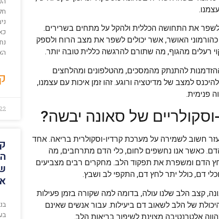
הפ
צמנו.
חל
ני
לשפר את התחושה הכללית ולהקל על מתחים בשרירים.
כאן
כהורמוני האושר, אשר יכולים לשפר את מצב הרוח ולספק
נח
י רעלים מהגוף, מה שתורם להרגשה כללית טובה יותר.
הא
ההזדמנות להתנתק מהמסכים, מהטלפונים ומהלחצים
קר
יכנס למצב של מדיטציה ורוגע. זהו זמן איכות עם עצמנו,
ה פנימית.
022
-וסקולריים של סאונה יבשה?
 עזר חשוב לשמירה על מערכת קרדיו-וסקולרית בריאה. אחד
קב
דם. כאשר אנו נחשפים לחום, כלי הדם מתרחבים, מה
הש
חץ הדם ומשפרת את תפקוד הלב. מחקרים רבים מצביעים
של
י דם, כולל יתר לחץ דם, התקפי לב ושבץ.
אצ
נה, קצב הלב שלנו עולה, בדומה למה שקורה בזמן פעילות
בני
היכולת של הלב לשאוב דם ביעילות. עבור אנשים שאינם
בע
הווה אלטרנטיבה מצוינת לשיפור בריאות הלב.