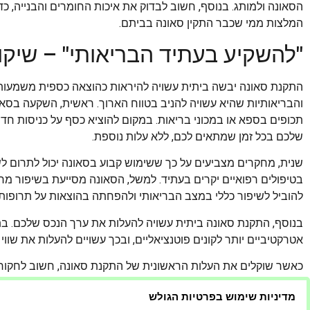
הסאונה ולמותג. בנוסף, חשוב לבדוק את איכות החומרים והבנייה, כד
המלצות ממי שכבר התקין סאונה בביתם.
"להשקיע בעתיד הבריאותי" – שיקו
התקנת סאונה יבשה ביתית עשויה להיראות כהוצאה כספית משמעות
והבריאותיות שהיא עשויה להניב בטווח הארוך. ראשית, השקעה בסאונ
תכופים בספא או במכוני בריאות. במקום להוציא כסף על כניסות חד פ
שלכם בכל זמן שמתאים לכם, ללא עלות נוספת.
שנית, מחקרים מצביעים על כך ששימוש קבוע בסאונה יכול לתרום ל
בטיפולים רפואיים יקרים בעתיד. למשל, הסאונה מסייעת בשיפור מח
להוביל לשיפור כללי במצב הבריאותי ולהפחתה בהוצאות על תרופות ו
בנוסף, התקנת סאונה ביתית עשויה להעלות את ערך הנכס שלכם. בתי
אטרקטיביים יותר לקונים פוטנציאליים, ובכך עשויים להעלות את שווי 
כאשר שוקלים את העלות הראשונית של התקנת סאונה, חשוב לחקור ו
ביותר במסגרת התקציב שלכם. כדאי גם לבדוק האם ישנן אפשרויות מ
מדיניות שימוש בפרטיות הגולש
הראשונית.