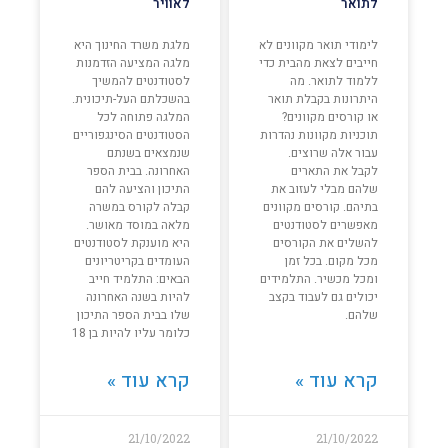
לתואר
לאוויר
לימודי תואר מקוונים לא
מלגת משרד החינוך היא
חייבים לצאת מהבית כדי
מלגה המציעה הזדמנות
ללמוד לתואר. מה
לסטודנטים להמשיך
היתרונות בקבלת תואר
בהשכלתם העל-תיכונית.
או קורסים מקוונים?
המלגה פתוחה לכל
תוכניות מקוונות נהדרות
הסטודנטים הסינגפוריים
עבור אלה שרוצים.
שנמצאים בשנתם
לקבל את התארים
האחרונה. בבית הספר
שלהם מבלי לעזוב את
התיכון והציעה להם
בתיהם. קורסים מקוונים
קבלה לקורס במשרה
מאפשרים לסטודנטים
מלאה במוסד מאושר.
להשלים את הקורסים
היא מוענקת לסטודנטים
מכל מקום. בכל זמן
העומדים בקריטריונים
ומכל מכשיר. התלמידים
הבאים: התלמיד חייב
יכולים גם לעבוד בקצב
להיות בשנה האחרונה
שלהם.
שלו בבית הספר התיכון
כלומר עליו להיות בן 18
קרא עוד »
קרא עוד »
21/10/2022
21/10/2022