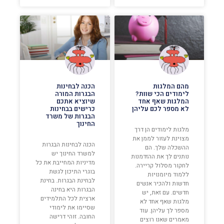
מהם המלגות
הכנה לבחינות
לימודים הכי שוות?
הבגרות המורה
המלגות שאף אחד
שיוציא אתכם
לא מספר לכם עליהן
כרישים בבחינות
הבגרות של משרד
החינוך
מלגות לימודים הן דרך
מצוינת לעזור לממן את
הכנה לבחינות הבגרות
ההשכלה שלך. הם
למשרד החינוך יש
נותנים לך את ההזדמנות
מדיניות המחייבת את כל
לחקור מסלול קריירה.
בוגרי התיכון לגשת
ללמוד מיומנויות
לבחינת הבגרות. בחינת
חדשות ולהכיר אנשים
הבגרות היא בחינה
חדשים. עם זאת, יש
ארצית לכל התלמידים
מלגות שאף אחד לא
שסיימו את לימודי
מספר לך עליהן. עוד
החובה. זוהי דרישה
מאמרים שאנו רוצים