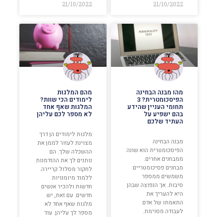
21/10/2022
21/10/2022
מהו מבנה הבחינה
מהם המלגות
הפיסכומטרית? 3
לימודים הכי שוות?
תחומי העניין שהידע
המלגות שאף אחד
בהם ישפיע על
לא מספר לכם עליהן
העתיד שלכם
מלגות לימודים הן דרך
מבנה הבחינה
מצוינת לעזור לממן את
הפיסכומטרית הוא שונה
ההשכלה שלך. הם
ממבחנים אחרים.
נותנים לך את ההזדמנות
מבחנים פסיכומטריים
לחקור מסלול קריירה.
משמשים ממספר
ללמוד מיומנויות
סיבות. אך הנפוצה שבהן
חדשות ולהכיר אנשים
היא להעריך את
חדשים. עם זאת, יש
התאמתו של אדם
מלגות שאף אחד לא
לעבודה מסוימת.
מספר לך עליהן. עוד