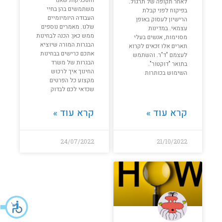
לאחר תקופה של תרגול.
משתמשים בהן בחיי
בפיקוח לפני קבלת
העבודה היומיומיים
הרישיון לעסוק באופן
שלנו. מאמרים נוספים
עצמאי. במדינות
ממש כאן: הכנה לבחינות
מסוימות, אנשים בעלי
הבגרות המורה שיוציא
תארים אלו זכאים לקרוא
אתכם כרישים בבחינות
לעצמם "ד"ר. והשתמש
הבגרות של משרד
בתואר "דוקטור".
החינוך איך לרכוש
השימוש בכותרות
מקצוע כל הפרטים
שכדאי לכם לבדוק
קרא עוד »
קרא עוד »
24/07/2022
21/10/2022