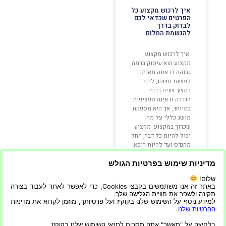
איך לרכוש מקצוע כל
הפרטים שכדאי לכם
לבדוק בדרך
להגשמת החלום
איך לרכוש מקצוע
מקצוע הוא עיסוק ברמה
גבוהה בו אתה מאומן
לעשות משהו, לרוב
במשך שנים רבות.
הגדרה זו אינה ספציפית
במיוחד, אך היא מספקת
מושג כללי על מה
שכרוך במקצוע. מקצוע
יכול להיות כל דבר, החל
מהנדס ועד להיות רופא.
זה יכול להיות גם להיות
רואה חשבון או עורך
מדיניות שימוש בפרטיות הגולש
שלום!
קרא עוד »
באתר זה אנו משתמשים בקבצי Cookies, כדי לאפשר לאתר לעבוד בצורה
תקינה ולשפר את חוויית הגלישה שלך.
למידע נוסף על השימוש שלנו בקוקיז ועל פרטיותך, מוזמן לקרוא את מדיניות
הפרטיות שלנו
.
24/07/2022
בלחיצה על "מאשר" אתה מסכים לתנאי השימוש שלנו בקוקיז.