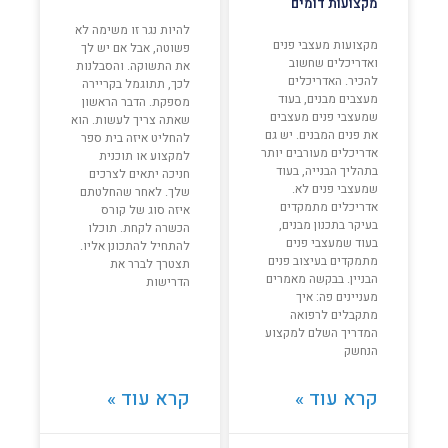
מקצועות דומים
להיות נגר זו משימה לא
מקצועות מעצבי פנים
פשוטה, אבל אם יש לך
ואדריכלים שחשוב
את התשוקה. והסבלנות
להכיר. האדריכלים
לכך, תתוגמל בקריירה
מעצבים מבנים, בעוד
מספקת. הדבר הראשון
שמעצבי פנים מעצבים
שאתה צריך לעשות. הוא
את פנים המבנים. יש גם
להחליט איזה בית ספר
אדריכלים מעורבים יותר
למקצוע או תוכנית
בתהליך הבנייה, בעוד
חניכה יתאים לצרכים
שמעצבי פנים לא.
שלך. לאחר שהחלטתם
אדריכלים מתמקדים
איזה סוג של קורס
בעיקר בתכנון מבנים,
הכשרה לקחת. תוכלו
בעוד שמעצבי פנים
להתחיל להתכונן אליו.
מתמקדים בעיצוב פנים
תצטרך לברר את
הבניין. בבקשה מאמרים
הדרישות
מעניינים פה: איך
מתקבלים לרפואה
המדריך השלם למקצוע
הנחשק
קרא עוד »
קרא עוד »