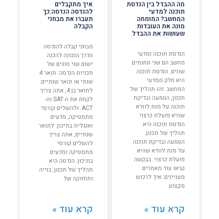
מה ההבדל בין הנדסת
איך מתקבלים
תוכנה למדעי
להנדסה הנדסה:כך
המחשב? המומחה
תעברו את מבחני
מונה את העובדות
הקבלה
שעושות את ההבדל
מבחני קבלה להנדסה
הנדסת תוכנה ומדעי
הדרך הנכונה להכנה.
מחשב הם שני תחומים
ישנם שני סוגים של
שונים. הנדסת תוכנה
תכניות הנדסה: תואר 4
היא חלק ממדעי
שנתי או תואר שנתיים.
המחשב. זהו תהליך של
לתואר בן 4, אתה צריך
תכנון, הטמעה ובדיקת
לקחת את ה-SAT וה-
תוכנה על מנת לוודא
ACT. ולהשלים קורסי
שהיא פועלת כרצוי.
מתמטיקה, מדעים
הנדסת תוכנה היא
ואנגלית בתיכון. לתואר
תהליך של תכנון.
שנתיים, אתה צריך
הטמעה ובדיקת תוכנה
להשלים קורסי
על מנת לוודא שהיא
מתמטיקה ומדעים
פועלת כרצוי. בבקשה
בתיכון. הנדסה היא
קראו עוד מאמרים
תהליך של תכנון, בנייה
מעניינים: איך לרכוש
ותחזוקה של
מקצוע
קרא עוד »
קרא עוד »