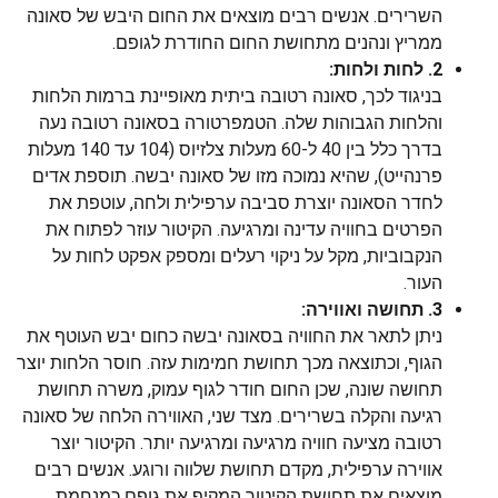
השרירים. אנשים רבים מוצאים את החום היבש של סאונה
ממריץ ונהנים מתחושת החום החודרת לגופם.
2. לחות ולחות:
בניגוד לכך, סאונה רטובה ביתית מאופיינת ברמות הלחות
והלחות הגבוהות שלה. הטמפרטורה בסאונה רטובה נעה
בדרך כלל בין 40 ל-60 מעלות צלזיוס (104 עד 140 מעלות
פרנהייט), שהיא נמוכה מזו של סאונה יבשה. תוספת אדים
לחדר הסאונה יוצרת סביבה ערפילית ולחה, עוטפת את
הפרטים בחוויה עדינה ומרגיעה. הקיטור עוזר לפתוח את
הנקבוביות, מקל על ניקוי רעלים ומספק אפקט לחות על
העור.
3. תחושה ואווירה:
ניתן לתאר את החוויה בסאונה יבשה כחום יבש העוטף את
הגוף, וכתוצאה מכך תחושת חמימות עזה. חוסר הלחות יוצר
תחושה שונה, שכן החום חודר לגוף עמוק, משרה תחושת
רגיעה והקלה בשרירים. מצד שני, האווירה הלחה של סאונה
רטובה מציעה חוויה מרגיעה ומרגיעה יותר. הקיטור יוצר
אווירה ערפילית, מקדם תחושת שלווה ורוגע. אנשים רבים
מוצאים את תחושת הקיטור המקיף את גופם כמנחמת