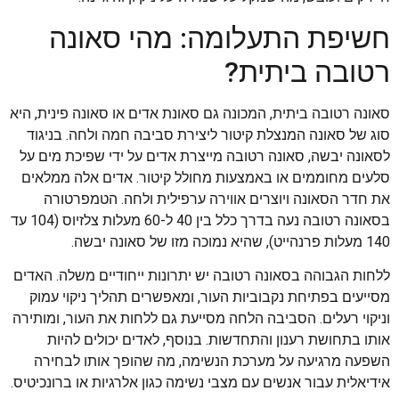
חשיפת התעלומה: מהי סאונה
רטובה ביתית?
סאונה רטובה ביתית, המכונה גם סאונת אדים או סאונה פינית, היא
סוג של סאונה המנצלת קיטור ליצירת סביבה חמה ולחה. בניגוד
לסאונה יבשה, סאונה רטובה מייצרת אדים על ידי שפיכת מים על
סלעים מחוממים או באמצעות מחולל קיטור. אדים אלה ממלאים
את חדר הסאונה ויוצרים אווירה ערפילית ולחה. הטמפרטורה
בסאונה רטובה נעה בדרך כלל בין 40 ל-60 מעלות צלזיוס (104 עד
140 מעלות פרנהייט), שהיא נמוכה מזו של סאונה יבשה.
ללחות הגבוהה בסאונה רטובה יש יתרונות ייחודיים משלה. האדים
מסייעים בפתיחת נקבוביות העור, ומאפשרים תהליך ניקוי עמוק
וניקוי רעלים. הסביבה הלחה מסייעת גם ללחות את העור, ומותירה
אותו בתחושת רענון והתחדשות. בנוסף, לאדים יכולים להיות
השפעה מרגיעה על מערכת הנשימה, מה שהופך אותו לבחירה
אידיאלית עבור אנשים עם מצבי נשימה כגון אלרגיות או ברונכיטיס.