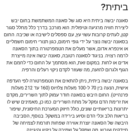
ביתית?
סאונה יבשה ביתית היא סוג של סאונה המשתמשת בחום יבש
ליצירת חוויה מרגיעה וטיפולית. הוא מורכב בדרך כלל מחלל סגור
קטן, לעתים קרובות עשוי עץ, עם ספסלים לישיבה או שכיבה. החום
בסאונה יבשה נוצר על ידי גופי חימום, כגון תנורי חימום חשמליים
או אינפרא אדום, אשר מעלים את הטמפרטורה בתוך הסאונה
לרמה רצויה. בניגוד לסאונה רטובה, סאונה יבשה אינה מייצרת
אדים או לחות. במקום זאת, הוא מסתמך על החום כדי לחמם את
הגוף ולגרום להזעה, מה שעוזר לקדם ניקוי רעלים והרפיה.
בסאונה יבשה ביתית, ניתן להתאים את הטמפרטורה לפי העדפה
אישית, הנעה בין 70 ל-100 מעלות צלזיוס (160 עד 212 מעלות
פרנהייט). החום היבש בסאונה חודר עמוק לתוך השרירים, מקדם
את זרימת הדם ומקל על מתח השרירים. כמו כן, מאמינים שיש לו
יתרונות בריאותיים שונים, כולל חיזוק המערכת החיסונית, שיפור
בריאות הלב וכלי הדם וסיוע בירידה במשקל. בנוסף, הסביבה
היבשה של הסאונה יוצרת אווירה שפחות תורמת לצמיחה של
חיידקים ועובש, מה שמקל על שמירה על ניקיון והיגיינה.