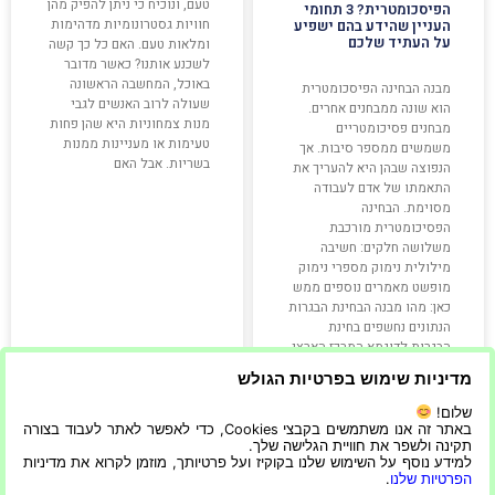
טעם, ונוכיח כי ניתן להפיק מהן
הפיסכומטרית? 3 תחומי
חוויות גסטרונומיות מדהימות
העניין שהידע בהם ישפיע
על העתיד שלכם
ומלאות טעם. האם כל כך קשה
לשכנע אותנו? כאשר מדובר
באוכל, המחשבה הראשונה
מבנה הבחינה הפיסכומטרית
שעולה לרוב האנשים לגבי
הוא שונה ממבחנים אחרים.
מנות צמחוניות היא שהן פחות
מבחנים פסיכומטריים
טעימות או מעניינות ממנות
משמשים ממספר סיבות. אך
בשריות. אבל האם
הנפוצה שבהן היא להעריך את
התאמתו של אדם לעבודה
מסוימת. הבחינה
הפסיכומטרית מורכבת
משלושה חלקים: חשיבה
מילולית נימוק מספרי נימוק
מופשט מאמרים נוספים ממש
כאן: מהו מבנה הבחינת הבגרות
הנתונים נחשפים בחינת
הבגרות לדוגמא המרכז הארצי
לבחינות
מדיניות שימוש בפרטיות הגולש
שלום!
קרא עוד »
קרא עוד »
באתר זה אנו משתמשים בקבצי Cookies, כדי לאפשר לאתר לעבוד בצורה
תקינה ולשפר את חוויית הגלישה שלך.
למידע נוסף על השימוש שלנו בקוקיז ועל פרטיותך, מוזמן לקרוא את מדיניות
הפרטיות שלנו
.
22/05/2025
21/10/2022