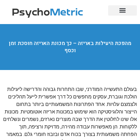
בחינות בגרות
לימודי מקצוע
השלמת בגרויות
מוסדות אקדמיים
הכשרות מקצועיות
מקצועות מבוקשים
מהפכת היעילות באריזה – כך מכונת האריזה חוסכת זמן
וכסף
בעולם התעשייה המודרני, שבו התחרות גבוהה והדרישה ליעילות
הולכת וגוברת, עסקים מחפשים כל דרך אפשרית לייעל תהליכים
ולצמצם עלויות. אחד הפתרונות המשמעותיים ביותר בתחום
הייצור והלוגיסטיקה הוא שימוש במכונות אריזה אוטומטיות. מכונות
אלו שינו לחלוטין את הדרך שבה מוצרים נארזים, נשמרים ונשלחים
ללקוחות. הן מאפשרות עבודה מהירה, מדויקת ורציפה, תוך
הפחתה משמעותית בצורך בכוח אדם ובזבוז חומרי גלם. במאמר